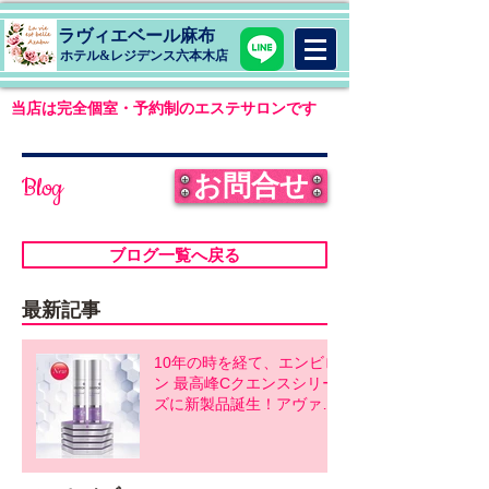
ラヴィエベール麻布
​ホテル&レジデンス六本木店
当店は完全個室・予約制のエステサロンです
お問合せ
Blog
ブログ一覧へ戻る
最新記事
10年の時を経て、エンビロ
ン 最高峰Cクエンスシリー
ズに新製品誕生！アヴァン
スシリーズ同時発売