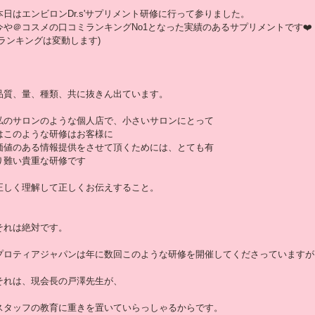
本日はエンビロンDr.s'サプリメント研修に行って参りました。
今や＠コスメの口コミランキングNo1となった実績のあるサプリメントです❤️
(ランキングは変動します)
品質、量、種類、共に抜きん出ています。
私のサロンのような個人店で、小さいサロンにとって
はこのような研修はお客様に
価値のある情報提供をさせて頂くためには、とても有
り難い貴重な研修です
正しく理解して正しくお伝えすること。
それは絶対です。
プロティアジャパンは年に数回このような研修を開催してくださっていますが
それは、現会長の戸澤先生が、
スタッフの教育に重きを置いていらっしゃるからです。