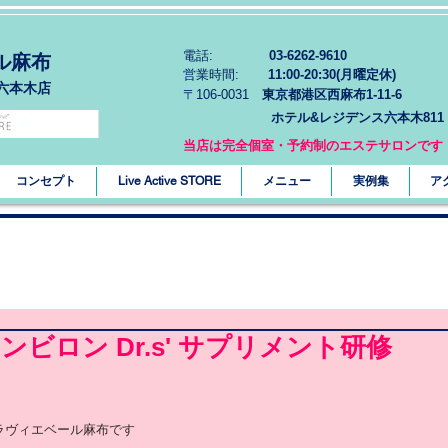
電話:
03-6262-9610
ル麻布
営業時間:
11:00-20:30(月曜定休)
六本木店
〒106-0031
東京都港区西麻布1-11-6
ホテル&レジデンス六本木811
当店は完全個室・予約制のエステサロンです
コンセプト
Live Active STORE
メニュー
実例集
ア
ンビロン Dr.s' サプリメント研修
ラヴィエベール麻布です