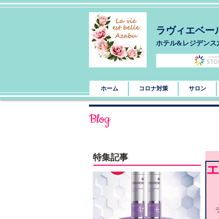
ラヴィエベー
​ホテル&レジデンス
ホーム
コロナ対策
サロン
Blog
特集記事
エ