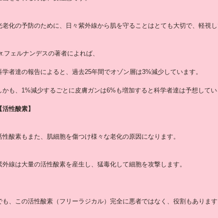
光老化の予防のために、日々紫外線から肌を守ることはとても大切で、軽視し
Dr.フェルナンデスの著者によれば、
科学者達の報告によると、過去25年間でオゾン層は3%減少しています。
しかも、1%減少するごとに皮膚ガンは6%も増加すると科学者達は予想してい
【活性酸素】
活性酸素もまた、肌細胞を傷つけ様々な老化の原因になります。
紫外線は大量の活性酸素を産生し、猛毒化して細胞を攻撃します。
でも、この活性酸素（フリーラジカル）完全に悪者ではなく、役割もあります