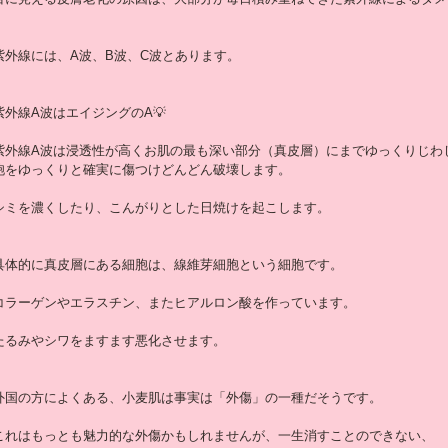
紫外線には、A波、B波、C波とあります。
紫外線A波はエイジングのA💡
紫外線A波は浸透性が高くお肌の最も深い部分（真皮層）にまでゆっくりじわ
胞をゆっくりと確実に傷つけどんどん破壊します。
シミを濃くしたり、こんがりとした日焼けを起こします。
具体的に真皮層にある細胞は、線維芽細胞という細胞です。
コラーゲンやエラスチン、またヒアルロン酸を作っています。
たるみやシワをますます悪化させます。
外国の方によくある、小麦肌は事実は「外傷」の一種だそうです。
これはもっとも魅力的な外傷かもしれませんが、一生消すことのできない、