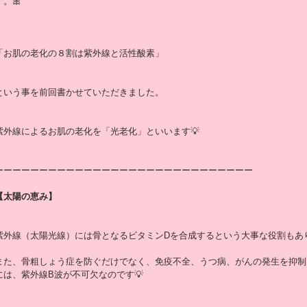
す。🎀
「お肌の老化の８割は紫外線と活性酸素」
という事を前回書かせていただきました。
紫外線によるお肌の老化を「光老化」といいます💡
ーーーーーーーーーーーーーーーーーーーーーーーーーーーーー
【太陽の恵み】
紫外線（太陽光線）には骨となるビタミンDを合成するという大事な役割もあ
また、骨粗しょう症を防ぐだけでなく、免疫不全、うつ病、がんの発生を抑制
には、紫外線B波が不可欠なのです💡