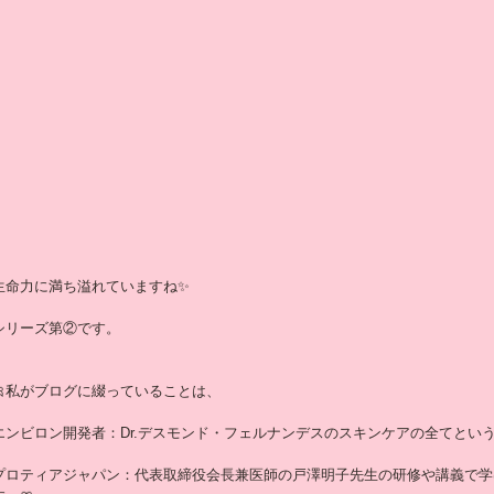
生命力に満ち溢れていますね✨
シリーズ第②です。
🎀私がブログに綴っていることは、
エンビロン開発者：Dr.デスモンド・フェルナンデスのスキンケアの全てとい
プロティアジャパン：代表取締役会長兼医師の戸澤明子先生の研修や講義で学