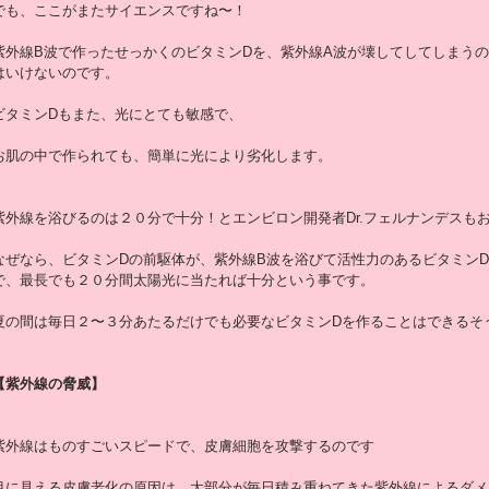
でも、ここがまたサイエンスですね〜！
紫外線B波で作ったせっかくのビタミンDを、紫外線A波が壊してしてしまう
はいけないのです。
ビタミンDもまた、光にとても敏感で、
お肌の中で作られても、簡単に光により劣化します。
紫外線を浴びるのは２０分で十分！とエンビロン開発者Dr.フェルナンデスも
なぜなら、ビタミンDの前駆体が、紫外線B波を浴びて活性力のあるビタミン
で、最長でも２０分間太陽光に当たれば十分という事です。
夏の間は毎日２〜３分あたるだけでも必要なビタミンDを作ることはできるそ
【紫外線の脅威】
紫外線はものすごいスピードで、皮膚細胞を攻撃するのです
目に見える皮膚老化の原因は、大部分が毎日積み重ねてきた紫外線によるダメ