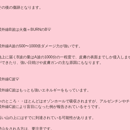
その後の傷跡となります。
紫外線B波は火傷＝BURNのB💡
紫外線A波の500〜1000倍ダメージ力が強いです。
地上に届くB波の量はA波の1000分の一程度で、皮膚の表面までしか侵入し
ができたり、強い日焼けや皮膚ガンの主な原因にもなります。
紫外線C波💡
紫外線C波はもっとも強いエネルギーをもっています。
今のところ・・ほとんどはオゾンホールで吸収されますが、アルゼンチンやチ
紫外線C波により盲目になった例が報告されているそうです。
高い山の上にはすでに到達されている可能性があります。
登山をされる方は、要注意です。