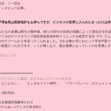
是非、ご一読を
インタビュー記事↓
戸澤会長は医師免許をお持ちですが、ビジネスの世界に入られたきっかけは何
私たちの皮膚は80％が紫外線、残りの20％が自然の現象によって老化を引き
フリカのケープタウンで現在美容形成外科クリニックを経営するDr. デス フ
合のクリームが２本送ってこられました。それを数か月にわたって半信半疑で
い肌質だったのですが、シミが薄くなり、肌が健康になっていくのを実感しま
続きはこちら
***************************
ラヴィエベール麻布　ホテル&レジデンス六本木店
「エンビロン」、「エンダモリフトMPF」、「パワープレート」のフェイシ
106-0031
東京都港区西麻布1-11-6
ホテル&レジデンス六本木811