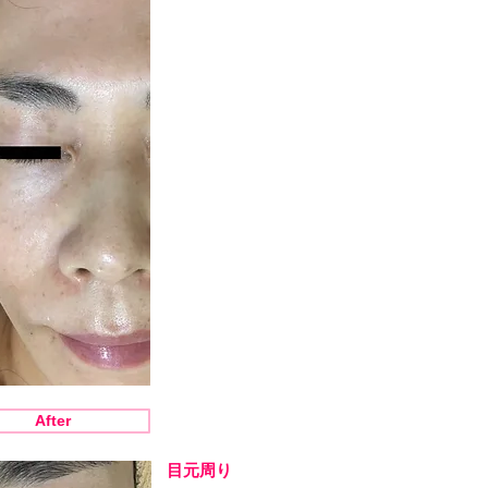
After
After
目元周り