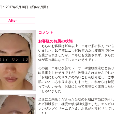
日〜2017年5月10日（約4か月間）
After
コメント
お客様のお肌の状態
こちらのお客様は10年以上、ニキビ肌に悩んでい
いました。10年前にニキビ改善の為に皮膚科でピ
を受けられましたが、ニキビも改善されず、さら
体が真っ赤になってしまったそうです。
その後、ニキビ改善でレーザーや薬物療法などあ
ゆる事をしたそうですが、改善はされませんでし
「お肌にとってリスクの高いことも繰り返し、ご
肌にいろいろやりすぎてしまった、これからは時
ってもいいから、お肌にとって無理なく改善した
っしゃいました。
当店にご来店くださった当初のお肌は本当に弱々
キビ肌以前に、極度の敏感肌状態でした。エンビ
レンジングクリームでさえ、お肌がピリピリして
した)