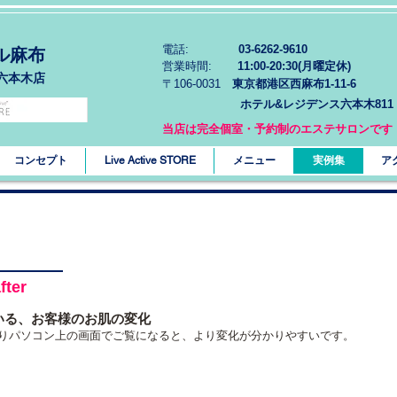
電話:
03-6262-9610
ル麻布
営業時間:
11:00-20:30(月曜定休)
六本木店
〒106-0031
東京都港区西麻布1-11-6
ホテル&レジデンス六本木811
当店は完全個室・予約制のエステサロンです
コンセプト
Live Active STORE
メニュー
実例集
ア
ter
いる、お客様のお肌の変化
よりパソコン上の画面でご覧になると、より変化が分かりやすいです。