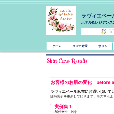
ラヴィエベー
​ホテル&レジデンス
ホーム
コロナ対策
サロン
Skin Care Results
​お客様のお肌の変化 before af
ラヴィエベール麻布にお通い頂いて
​随時実例を更新してゆきます。※スマホ
実例集１
​30代女性 H様