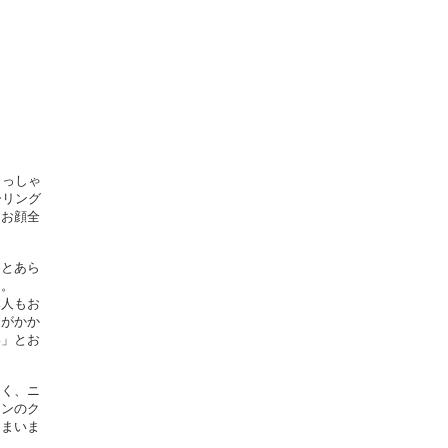
らっしゃ
ーリング
にお顔全
りとあら
た。
本人もお
間がかか
い」とお
しく、ニ
ロンのク
しまいま