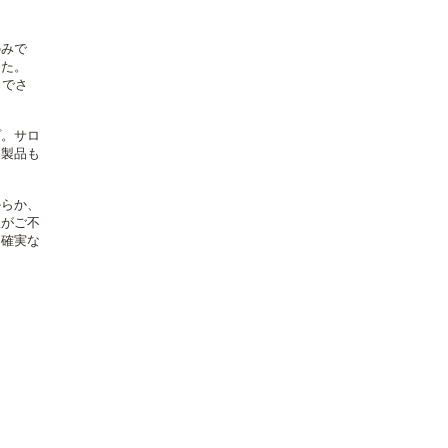
のみで
した。
トでさ
プ。サロ
ア製品も
からか、
人がご不
も確実な