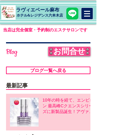
ラヴィエベール麻布
​ホテル&レジデンス六本木店
当店は完全個室・予約制のエステサロンです
お問合せ
Blog
ブログ一覧へ戻る
最新記事
10年の時を経て、エンビロ
ン 最高峰Cクエンスシリー
ズに新製品誕生！アヴァン
スシリーズ同時発売