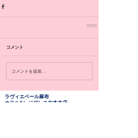
コメント
コメントを追加…
​​ラヴィエベール麻布
​ホテル&レジデンス六本木店
Salon Information
​〒106-0031
東京都港区西麻布1-11-6