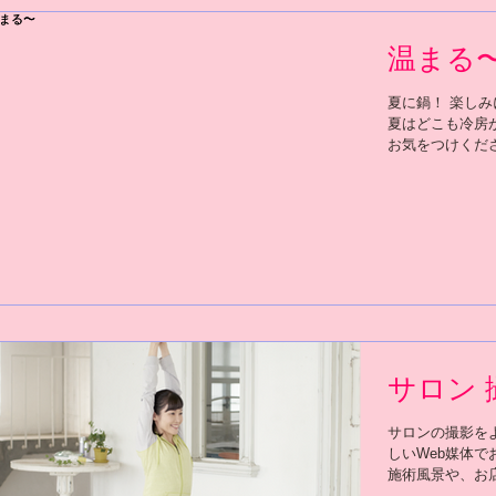
温まる
夏に鍋！ 楽し
夏はどこも冷房
お気をつけくださ
サロン 
サロンの撮影を
しいWeb媒体で
施術風景や、お
らったり、 お