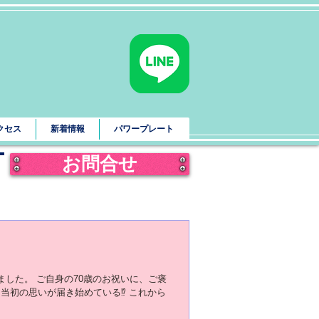
クセス
新着情報
パワープレート
お問合せ
した。 ご自身の70歳のお祝いに、ご褒
当初の思いが届き始めている⁉️ これから