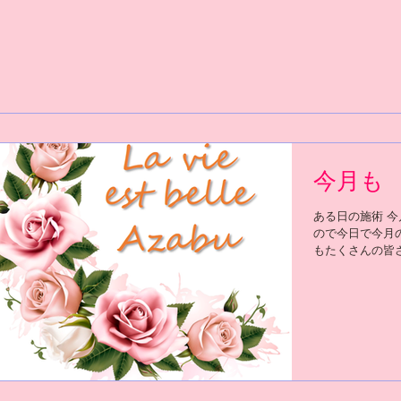
今月も
ある日の施術 今
ので今日で今月
もたくさんの皆
た。毎月印象的
今月お客様から