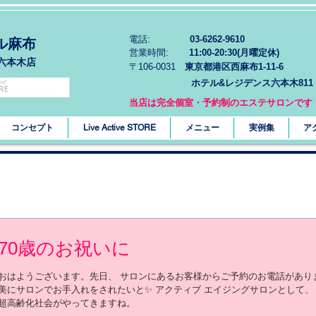
電話:
03-6262-9610
ル麻布
営業時間:
11:00-20:30(月曜定休)
六本木店
〒106-0031
東京都港区西麻布1-11-6
ホテル&レジデンス六本木811
当店は完全個室・予約制のエステサロンです
コンセプト
Live Active STORE
メニュー
実例集
ア
70歳のお祝いに
おはようございます。先日、 サロンにあるお客様からご予約のお電話がありま
美にサロンでお手入れをされたいと✨ アクティブ エイジングサロンとして、 
超高齢化社会がやってきますね。