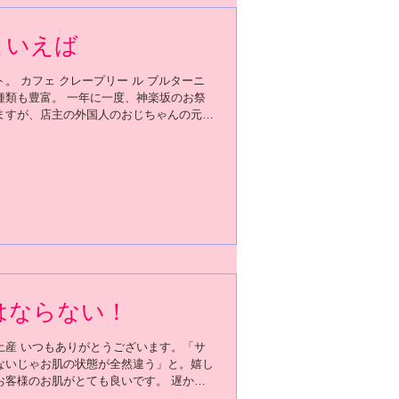
といえば
。 カフェ クレープリー ル ブルターニ
種類も豊富。 一年に一度、神楽坂のお祭
ますが、店主の外国人のおじちゃんの元気
のも密かな楽しみの一つです。
はならない！
土産 いつもありがとうございます。「サ
ないじゃお肌の状態が全然違う」と。嬉し
お客様のお肌がとても良いです。 遅かれ
てきますが、皆さんのお肌が安定的に美し