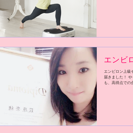
ィールなどのイ
エンビ
エンビロン上級
届きました！ 
も、高得点での