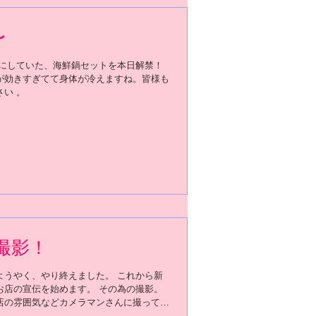
〜
みにしていた、海鮮鍋セットを本日解禁！
が効きすぎてて身体が冷えますね。皆様も
い 。
撮影！
ようやく、やり終えました。 これから新
お店の宣伝を始めます。 その為の撮影。
店の雰囲気などカメラマンさんに撮っても
客様に一番伝えたい事、私の経歴、プロフ