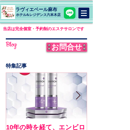
ラヴィエベール麻布
​ホテル&レジデンス六本木店
当店は完全個室・予約制のエステサロンです
Blog
お問合せ
特集記事
10年の時を経て、エンビロ
《お客様コメ