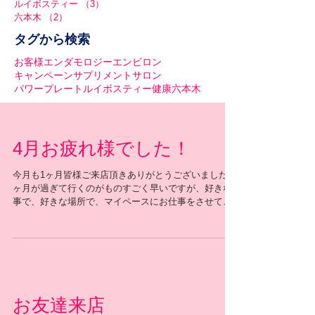
ルイボスティー
（3）
3件の記事
六本木
（2）
2件の記事
タグから検索
お客様
エンダモロジー
エンビロン
キャンペーン
サプリメント
サロン
パワープレート
ルイボスティー
健康
六本木
4月お疲れ様でした！
今月も1ヶ月皆様ご来店頂きありがとうございました 1
ヶ月が過ぎて行くのがものすごく早いですが、好きな
事で、好きな場所で、マイペースにお仕事をさせて頂
き感謝です 今月は、エンビロン本社にてサプリ研修、
パワープレートディプロマ研修を受けさせて頂きまし
た...
お友達来店