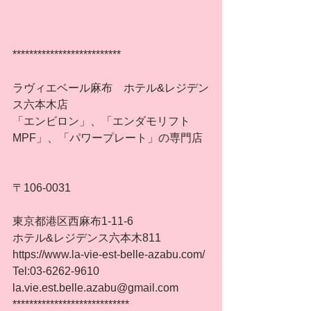
**************************
ラヴィエベール麻布　ホテル&レジデン
ス六本木店
「エンビロン」、「エンダモリフト
MPF」、「パワープレート」の専門店
〒106-0031
東京都港区西麻布1-11-6
ホテル&レジデンス六本木811
https://www.la-vie-est-belle-azabu.com/
Tel:03-6262-9610
la.vie.est.belle.azabu@gmail.com
****************************