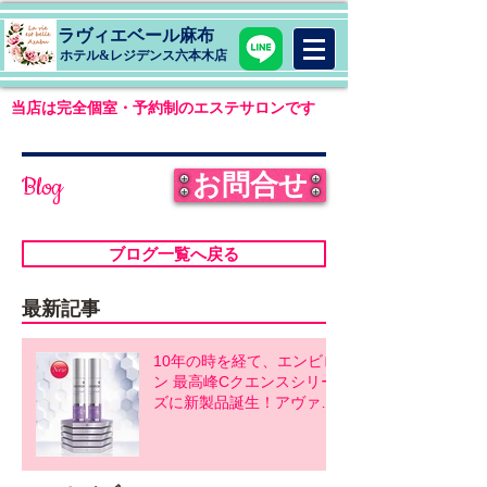
ラヴィエベール麻布
​ホテル&レジデンス六本木店
当店は完全個室・予約制のエステサロンです
お問合せ
Blog
ブログ一覧へ戻る
最新記事
10年の時を経て、エンビロ
ン 最高峰Cクエンスシリー
ズに新製品誕生！アヴァン
スシリーズ同時発売