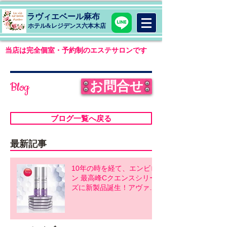
ラヴィエベール麻布
​ホテル&レジデンス六本木店
当店は完全個室・予約制のエステサロンです
お問合せ
Blog
ブログ一覧へ戻る
最新記事
10年の時を経て、エンビロ
ン 最高峰Cクエンスシリー
ズに新製品誕生！アヴァン
スシリーズ同時発売