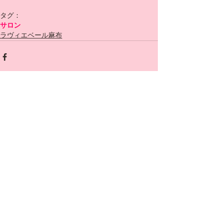
タグ：
サロン
ラヴィエベール麻布
コメント
コメントを追加…
​​ラヴィエベール麻布
​ホテル&レジデンス六本木店