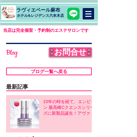
ラヴィエベール麻布
​ホテル&レジデンス六本木店
当店は完全個室・予約制のエステサロンです
お問合せ
Blog
ブログ一覧へ戻る
最新記事
10年の時を経て、エンビロ
ン 最高峰Cクエンスシリー
ズに新製品誕生！アヴァン
スシリーズ同時発売