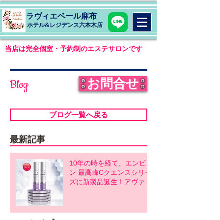
ラヴィエベール麻布
​ホテル&レジデンス六本木店
当店は完全個室・予約制のエステサロンです
お問合せ
Blog
ブログ一覧へ戻る
最新記事
10年の時を経て、エンビロ
ン 最高峰Cクエンスシリー
ズに新製品誕生！アヴァン
スシリーズ同時発売