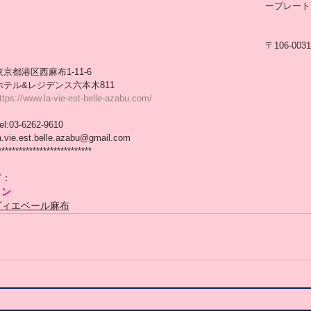
ープレート
〒106-0031
東京都港区西麻布1-11-6
ホテル&レジデンス六本木811
ttps://www.la-vie-est-belle-azabu.com/
el:03-6262-9610
a.vie.est.belle.azabu@gmail.com
***************************
グ：
ロン
ヴィエベール麻布