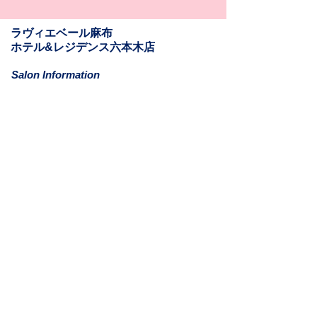
​​ラヴィエベール麻布
​ホテル&レジデンス六本木店
Salon Information
​〒106-0031
東京都港区西麻布1-11-6
ホテル&レジデンス六本木811
Mail: la.vie.est.belle.azabu@gmail.com
Tel:
03-6262-9610
(最終来店18:30)
営業時間: 11:00-20:30
定休日: 月曜日​(月曜日が祝祭日の日も含む)
アクセス:
日比谷線 六本木駅 1c/2番出口 徒歩6分
大江戸線 六本木駅 4b出口 徒歩7分