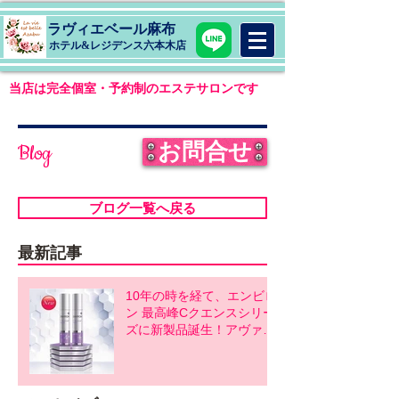
ラヴィエベール麻布
​ホテル&レジデンス六本木店
当店は完全個室・予約制のエステサロンです
お問合せ
Blog
ブログ一覧へ戻る
最新記事
10年の時を経て、エンビロ
ン 最高峰Cクエンスシリー
ズに新製品誕生！アヴァン
スシリーズ同時発売