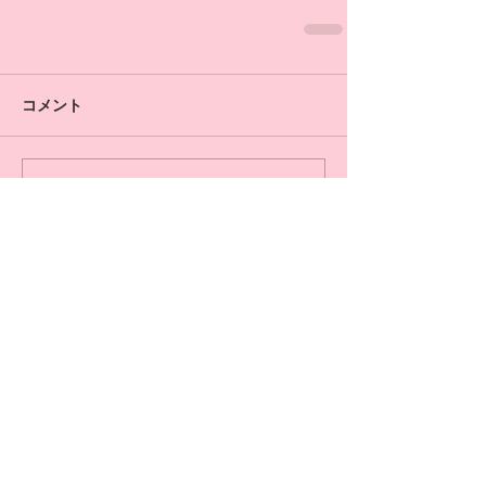
コメント
コメントを追加…
​​ラヴィエベール麻布
​ホテル&レジデンス六本木店
Salon Information
​〒106-0031
東京都港区西麻布1-11-6
ホテル&レジデンス六本木811