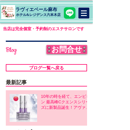
ラヴィエベール麻布
​ホテル&レジデンス六本木店
当店は完全個室・予約制のエステサロンです
お問合せ
Blog
ブログ一覧へ戻る
最新記事
10年の時を経て、エンビロ
ン 最高峰Cクエンスシリー
ズに新製品誕生！アヴァン
スシリーズ同時発売