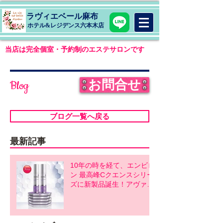
ラヴィエベール麻布
​ホテル&レジデンス六本木店
当店は完全個室・予約制のエステサロンです
お問合せ
Blog
ブログ一覧へ戻る
最新記事
10年の時を経て、エンビロ
ン 最高峰Cクエンスシリー
ズに新製品誕生！アヴァン
スシリーズ同時発売