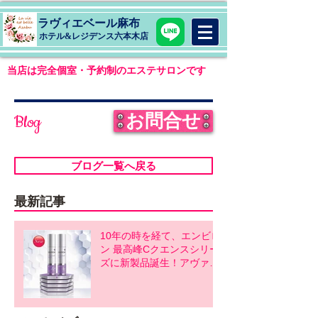
ラヴィエベール麻布
​ホテル&レジデンス六本木店
当店は完全個室・予約制のエステサロンです
お問合せ
Blog
ブログ一覧へ戻る
最新記事
10年の時を経て、エンビロ
ン 最高峰Cクエンスシリー
ズに新製品誕生！アヴァン
スシリーズ同時発売