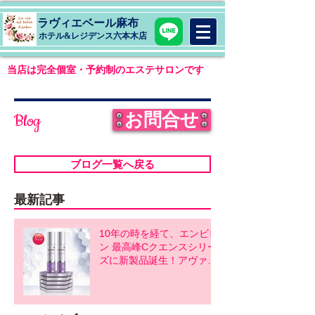
ラヴィエベール麻布
​ホテル&レジデンス六本木店
当店は完全個室・予約制のエステサロンです
お問合せ
Blog
ブログ一覧へ戻る
最新記事
10年の時を経て、エンビロ
ン 最高峰Cクエンスシリー
ズに新製品誕生！アヴァン
スシリーズ同時発売