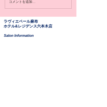
コメントを追加…
​​ラヴィエベール麻布
​ホテル&レジデンス六本木店
Salon Information
​〒106-0031
東京都港区西麻布1-11-6
ホテル&レジデンス六本木811
Mail: la.vie.est.belle.azabu@gmail.com
Tel:
03-6262-9610
(最終来店18:30)
営業時間: 11:00-20:30
定休日: 月曜日​(月曜日が祝祭日の日も含む)
アクセス:
日比谷線 六本木駅 1c/2番出口 徒歩6分