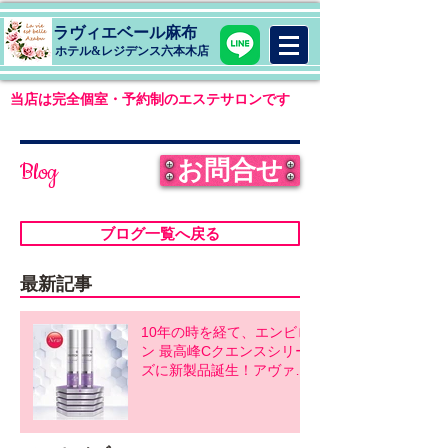
ラヴィエベール麻布
​ホテル&レジデンス六本木店
当店は完全個室・予約制のエステサロンです
お問合せ
Blog
ブログ一覧へ戻る
最新記事
10年の時を経て、エンビロ
ン 最高峰Cクエンスシリー
ズに新製品誕生！アヴァン
スシリーズ同時発売