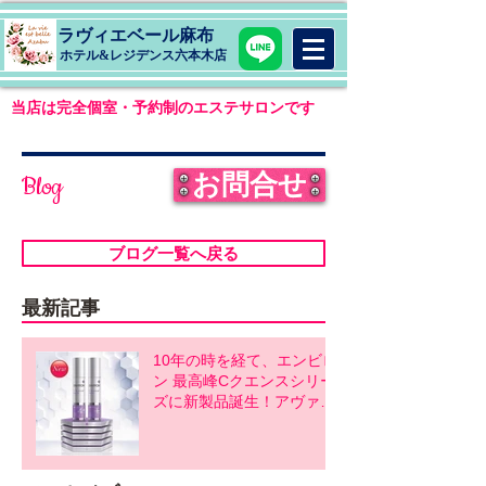
ラヴィエベール麻布
​ホテル&レジデンス六本木店
当店は完全個室・予約制のエステサロンです
お問合せ
Blog
ブログ一覧へ戻る
最新記事
10年の時を経て、エンビロ
ン 最高峰Cクエンスシリー
ズに新製品誕生！アヴァン
スシリーズ同時発売