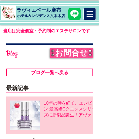
ラヴィエベール麻布
​ホテル&レジデンス六本木店
当店は完全個室・予約制のエステサロンです
お問合せ
Blog
ブログ一覧へ戻る
最新記事
10年の時を経て、エンビロ
ン 最高峰Cクエンスシリー
ズに新製品誕生！アヴァン
スシリーズ同時発売