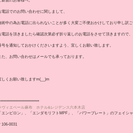
ご新規のお客様へ。
お電話でのお問い合わせに関しまして、
施術中の為お電話に出られないことが多く大変ご不便おかけしており申し訳ござい
お電話を頂きましたら確認次第必ず折り返しのお電話をさせて頂きますので、
番号を通知しておかけくださいますよう、宜しくお願い致します。
また、お問い合わせはメールでも承っております。
宜しくお願い致しますm(__)m
***************************
ラヴィエベール麻布　ホテル&レジデンス六本木店
「エンビロン」、「エンダモリフトMPF」、「パワープレート」のフェイシ
106-0031