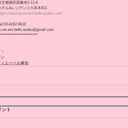
東京都港区西麻布1-11-6
ホテル&レジデンス六本木811
ttps://www.la-vie-est-belle-azabu.com/
el:03-6262-9610
a.vie.est.belle.azabu@gmail.com
***************************
グ：
ロン
ヴィエベール麻布
メント