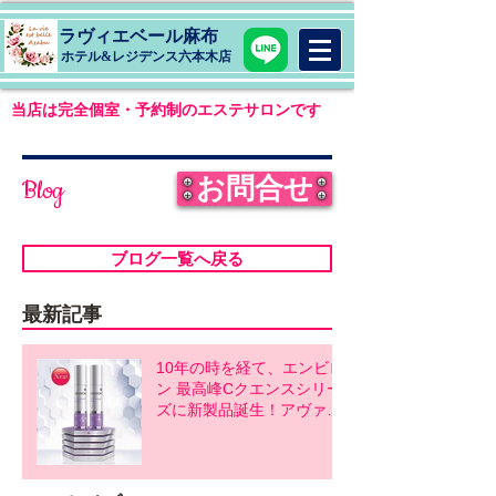
ラヴィエベール麻布
​ホテル&レジデンス六本木店
当店は完全個室・予約制のエステサロンです
お問合せ
Blog
ブログ一覧へ戻る
最新記事
10年の時を経て、エンビロ
ン 最高峰Cクエンスシリー
ズに新製品誕生！アヴァン
スシリーズ同時発売