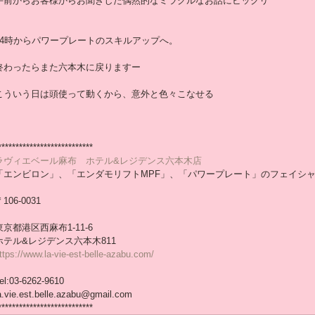
午前からお客様からお聞きした偶然的なミラクルなお話にビックリ
14時からパワープレートのスキルアップへ。
終わったらまた六本木に戻りますー
こういう日は頭使って動くから、意外と色々こなせる
***************************
ラヴィエベール麻布　ホテル&レジデンス六本木店
「エンビロン」、「エンダモリフトMPF」、「パワープレート」のフェイシ
106-0031
東京都港区西麻布1-11-6
ホテル&レジデンス六本木811
ttps://www.la-vie-est-belle-azabu.com/
el:03-6262-9610
a.vie.est.belle.azabu@gmail.com
***************************