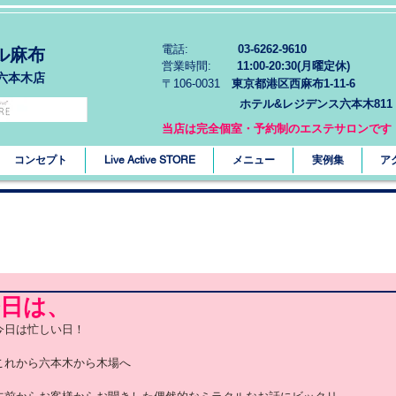
電話:
03-6262-9610
ル麻布
営業時間:
11:00-20:30(月曜定休)
六本木店
〒106-0031
東京都港区西麻布1-11-6
ホテル&レジデンス六本木811
当店は完全個室・予約制のエステサロンです
コンセプト
Live Active STORE
メニュー
実例集
ア
今日は、
今日は忙しい日！
これから六本木から木場へ