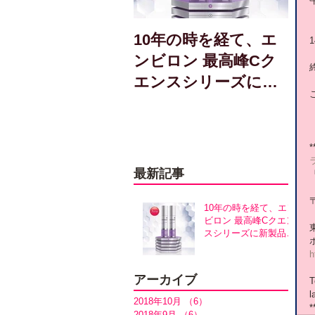
10年の時を経て、エ
ンビロン 最高峰Cク
エンスシリーズに新
製品誕生！アヴァン
スシリーズ同時発売
*
最新記事
〒
10年の時を経て、エン
ビロン 最高峰Cクエン
スシリーズに新製品誕
生！アヴァンスシリー
h
ズ同時発売
アーカイブ
T
l
2018年10月
（6）
6件の記事
*
2018年9月
（6）
6件の記事