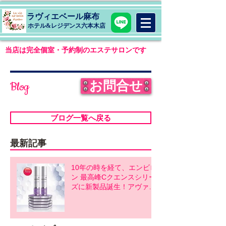
ラヴィエベール麻布
​ホテル&レジデンス六本木店
当店は完全個室・予約制のエステサロンです
お問合せ
Blog
ブログ一覧へ戻る
最新記事
10年の時を経て、エンビロ
ン 最高峰Cクエンスシリー
ズに新製品誕生！アヴァン
スシリーズ同時発売