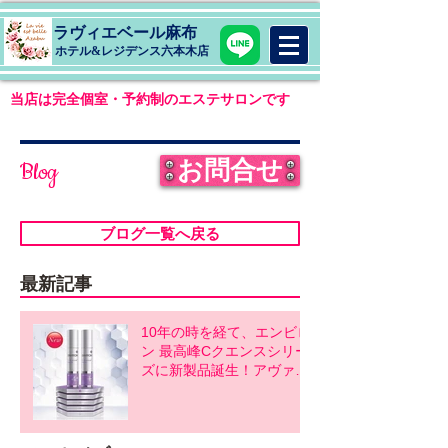
ラヴィエベール麻布
​ホテル&レジデンス六本木店
当店は完全個室・予約制のエステサロンです
お問合せ
Blog
ブログ一覧へ戻る
最新記事
10年の時を経て、エンビロ
ン 最高峰Cクエンスシリー
ズに新製品誕生！アヴァン
スシリーズ同時発売