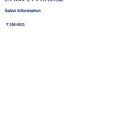
Salon Information
​〒106-0031
東京都港区西麻布1-11-6
ホテル&レジデンス六本木811
Mail: la.vie.est.belle.azabu@gmail.com
Tel:
03-6262-9610
(最終来店18:30)
営業時間: 11:00-20:30
定休日: 月曜日​(月曜日が祝祭日の日も含む)
アクセス:
日比谷線 六本木駅 1c/2番出口 徒歩6分
大江戸線 六本木駅 4b出口 徒歩7分
SNS