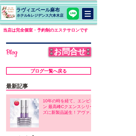
ラヴィエベール麻布
​ホテル&レジデンス六本木店
当店は完全個室・予約制のエステサロンです
お問合せ
Blog
ブログ一覧へ戻る
最新記事
10年の時を経て、エンビロ
ン 最高峰Cクエンスシリー
ズに新製品誕生！アヴァン
スシリーズ同時発売