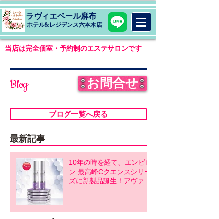
ラヴィエベール麻布
​ホテル&レジデンス六本木店
当店は完全個室・予約制のエステサロンです
お問合せ
Blog
ブログ一覧へ戻る
最新記事
10年の時を経て、エンビロ
ン 最高峰Cクエンスシリー
ズに新製品誕生！アヴァン
スシリーズ同時発売