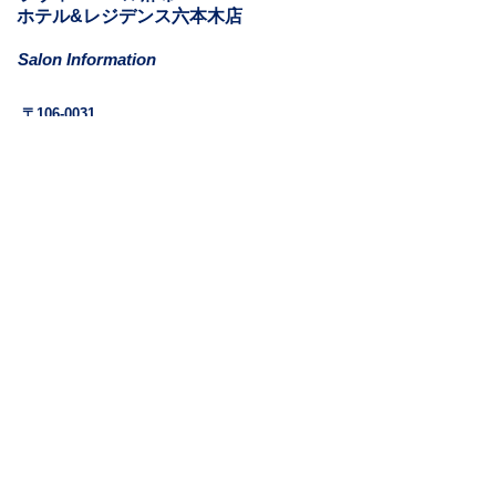
​ホテル&レジデンス六本木店
Salon Information
​〒106-0031
東京都港区西麻布1-11-6
ホテル&レジデンス六本木811
Mail: la.vie.est.belle.azabu@gmail.com
Tel:
03-6262-9610
(最終来店18:30)
営業時間: 11:00-20:30
定休日: 月曜日​(月曜日が祝祭日の日も含む)
アクセス:
日比谷線 六本木駅 1c/2番出口 徒歩6分
大江戸線 六本木駅 4b出口 徒歩7分
SNS