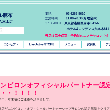
電話:
03-6262-9610
ル麻布
営業時間:
11:00-20:30(月曜定休)
六本木店
〒106-0031
東京都港区西麻布1-11-6
ホテル&レジデンス六本木811
当店は完全個室・予約制のエステサロンです
コンセプト
Live Active STORE
メニュー
実例集
ア
エンビロンオフィシャルパートナー認
・・！！！！
昨年、年末頃にご連絡を頂きまして、
当店がエンビロン・オフィシャルパートナーシップサロンの認定基準をクリア