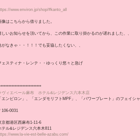
ttps://www.environ.jp/shop/#kanto_all
画像はこちらから借りました。
嬉しいお知らせを頂いてから、この作業に取り掛かるのが遅れました、、
急がなきゃ・・！！！でも妥協したくない、、
フェスティナ・レンテ・・ゆっくり悠々と急げ
***************************
ラヴィエベール麻布　ホテル&レジデンス六本木店
「エンビロン」、「エンダモリフトMPF」、「パワープレート」のフェイシ
106-0031
東京都港区西麻布1-11-6
ホテル&レジデンス六本木811
ttps://www.la-vie-est-belle-azabu.com/