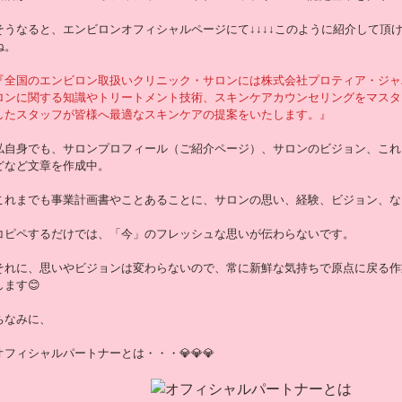
そうなると、エンビロンオフィシャルページにて↓↓↓↓このように紹介して頂
ね。
『全国のエンビロン取扱いクリニック・サロンには株式会社プロティア・ジャ
ロンに関する知識やトリートメント技術、スキンケアカウンセリングをマスタ
したスタッフが皆様へ最適なスキンケアの提案をいたします。』
私自身でも、サロンプロフィール（ご紹介ページ）、サロンのビジョン、これ
どなど文章を作成中。
これまでも事業計画書やことあることに、サロンの思い、経験、ビジョン、な
コピペするだけでは、「今」のフレッシュな思いが伝わらないです。
それに、思いやビジョンは変わらないので、常に新鮮な気持ちで原点に戻る作
します😊
ちなみに、
オフィシャルパートナーとは・・・💎💎💎