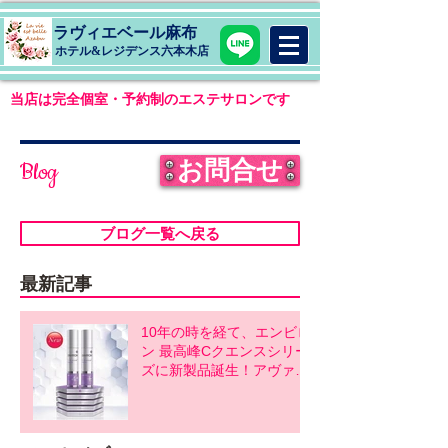
ラヴィエベール麻布
​ホテル&レジデンス六本木店
当店は完全個室・予約制のエステサロンです
お問合せ
Blog
ブログ一覧へ戻る
最新記事
10年の時を経て、エンビロ
ン 最高峰Cクエンスシリー
ズに新製品誕生！アヴァン
スシリーズ同時発売