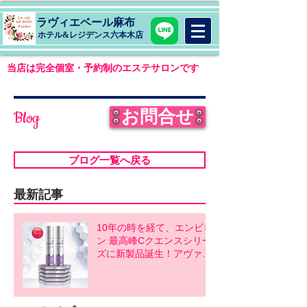
ラヴィエベール麻布
​ホテル&レジデンス六本木店
当店は完全個室・予約制のエステサロンです
お問合せ
Blog
ブログ一覧へ戻る
最新記事
10年の時を経て、エンビロ
ン 最高峰Cクエンスシリー
ズに新製品誕生！アヴァン
スシリーズ同時発売