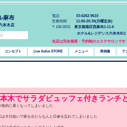
電話:
03-6262-9610
ル麻布
営業時間:
11:00-20:30(月曜定休)
六本木店
〒106-0031
東京都港区西麻布1-11-6
ホテル&レジデンス六本木811
当店は完全個室・予約制のエステサロンです
コンセプト
Live Active STORE
メニュー
実例集
ア
六本木でサラダビュッフェ付きランチ
本格的に暑くなってしまいました
私は今日急いで家を出たらなんと日傘を忘れてしまいました