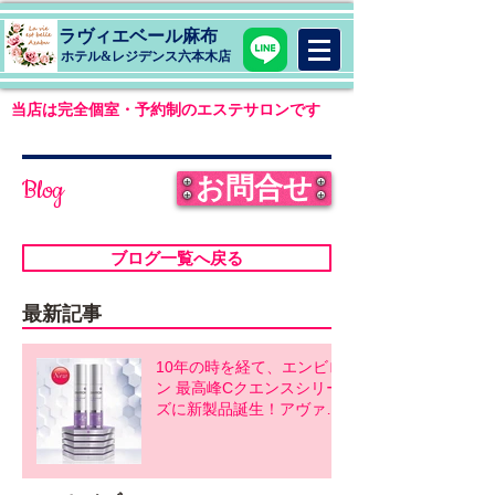
ラヴィエベール麻布
​ホテル&レジデンス六本木店
当店は完全個室・予約制のエステサロンです
お問合せ
Blog
ブログ一覧へ戻る
最新記事
10年の時を経て、エンビロ
ン 最高峰Cクエンスシリー
ズに新製品誕生！アヴァン
スシリーズ同時発売