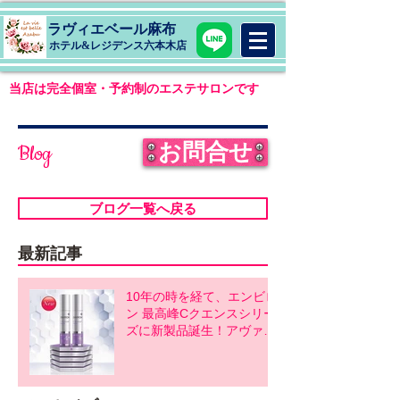
ラヴィエベール麻布
​ホテル&レジデンス六本木店
当店は完全個室・予約制のエステサロンです
お問合せ
Blog
ブログ一覧へ戻る
最新記事
10年の時を経て、エンビロ
ン 最高峰Cクエンスシリー
ズに新製品誕生！アヴァン
スシリーズ同時発売