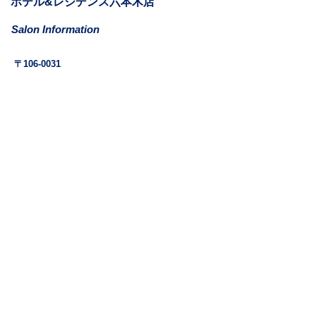
​ホテル&レジデンス六本木店
Salon Information
​〒106-0031
東京都港区西麻布1-11-6
ホテル&レジデンス六本木811
Mail: la.vie.est.belle.azabu@gmail.com
Tel:
03-6262-9610
(最終来店18:30)
営業時間: 11:00-20:30
定休日: 月曜日​(月曜日が祝祭日の日も含む)
アクセス:
日比谷線 六本木駅 1c/2番出口 徒歩6分
大江戸線 六本木駅 4b出口 徒歩7分
SNS