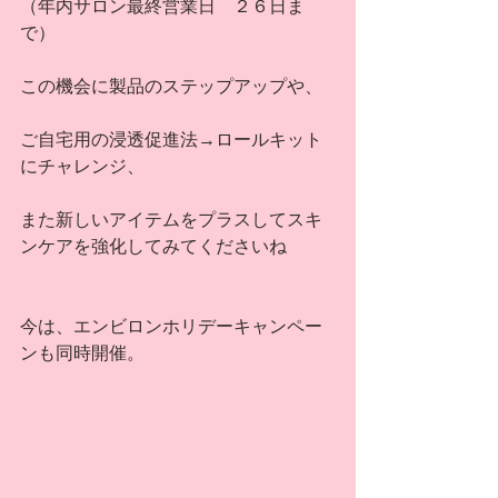
（年内サロン最終営業日　２６日ま
で）
この機会に製品のステップアップや、
ご自宅用の浸透促進法→ロールキット
にチャレンジ、
また新しいアイテムをプラスしてスキ
ンケアを強化してみてくださいね
今は、エンビロンホリデーキャンペー
ンも同時開催。