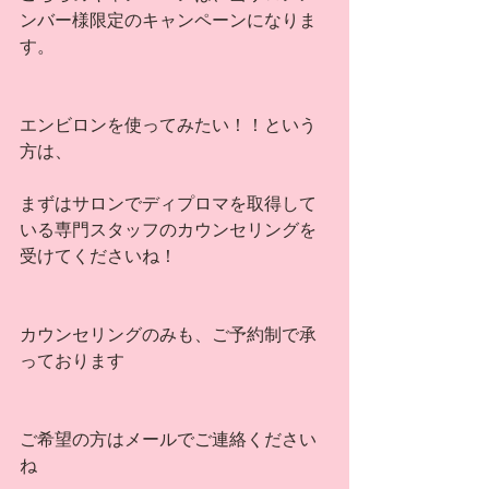
ンバー様限定のキャンペーンになりま
す。
エンビロンを使ってみたい！！という
方は、
まずはサロンでディプロマを取得して
いる専門スタッフのカウンセリングを
受けてくださいね！
カウンセリングのみも、ご予約制で承
っております
ご希望の方はメールでご連絡ください
ね