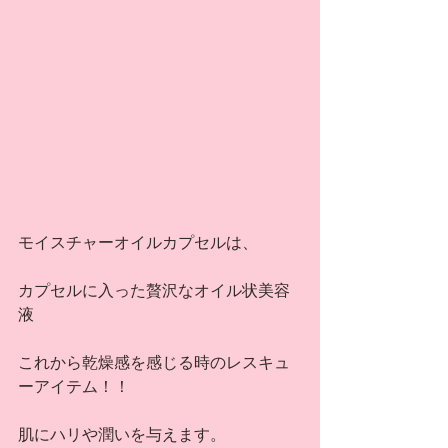
モイスチャーオイルカプセルは、
カプセルに入った贅沢なオイル状美容
液
これから乾燥感を感じる時のレスキュ
ーアイテム！！
肌にハリや潤いを与えます。