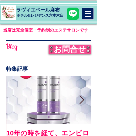
ラヴィエベール麻布
​ホテル&レジデンス六本木店
当店は完全個室・予約制のエステサロンです
Blog
お問合せ
特集記事
10年の時を経て、エンビロ
《お客様コメ