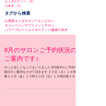
ルイボスティー
（3）
3件の記事
六本木
（2）
2件の記事
タグから検索
お客様
エンダモロジー
エンビロン
キャンペーン
サプリメント
サロン
パワープレート
ルイボスティー
健康
六本木
9月のサロンご予約状況の
ご案内です♪
やっと涼しくなってまいりました 9月後半のご予約可
能日のご案内をさせて頂きます ２０日（土）１６時以
降２１日（金）１５時２３日（日）１５時以降２８日
（金）１５時以降