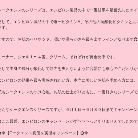
シークエンスのシリーズは、エンビロン製品の中で一番結果を最優先したエイ
そして、エンビロン製品の中で唯一ビタミンA、その他の抗酸化ビタミンと共
ます。
ですので、お肌のハリやツヤ、潤いや滑らかさを最も出すラインとなります💍
トーナー、ジェル１〜４番、クリーム、それぞれが黄金比率です。
そして中身の成分が酸化して効力を失わないように容器にも細心のこだわりが
エンビロンの効果を最も実感されたい方、本当に美しいお肌を求める方には、
私もシークエンスのつけ心地、お肌の仕上がりともに、一番好きなシリーズです
そんなシークエンスシリーズですが、６月１日〜６月３０日までキャンペーン
（ここ最近、エンビロンのキャンペーンがず〜〜〜っとありませんでしたので
💍💎【Cークエンス真価を実感キャンペーン】💍💎