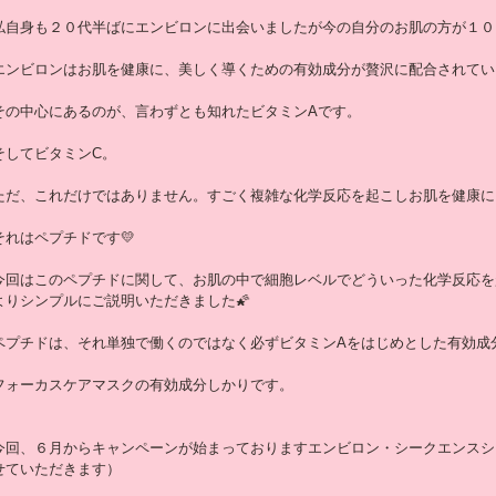
私自身も２０代半ばにエンビロンに出会いましたが今の自分のお肌の方が１０
エンビロンはお肌を健康に、美しく導くための有効成分が贅沢に配合されてい
その中心にあるのが、言わずとも知れたビタミンAです。
そしてビタミンC。
ただ、これだけではありません。すごく複雑な化学反応を起こしお肌を健康に
それはペプチドです💛
今回はこのペプチドに関して、お肌の中で細胞レベルでどういった化学反応を
よりシンプルにご説明いただきました🌠
ペプチドは、それ単独で働くのではなく必ずビタミンAをはじめとした有効成
フォーカスケアマスクの有効成分しかりです。
今回、６月からキャンペーンが始まっておりますエンビロン・シークエンスシリ
せていただきます）