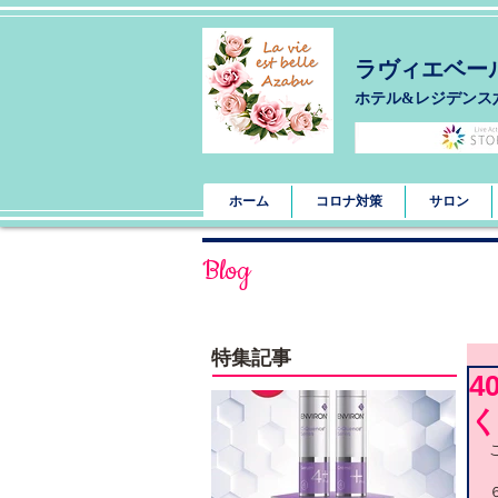
ラヴィエベー
​ホテル&レジデンス
ホーム
コロナ対策
サロン
Blog
特集記事
4
く