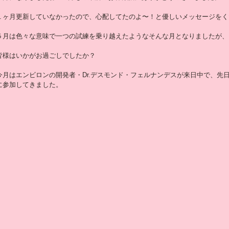
１ヶ月更新していなかったので、心配してたのよ〜！と優しいメッセージをくだ
５月は色々な意味で一つの試練を乗り越えたようなそんな月となりましたが、
皆様はいかがお過ごしでしたか？
今月はエンビロンの開発者・Dr.デスモンド・フェルナンデスが来日中で、先
に参加してきました。