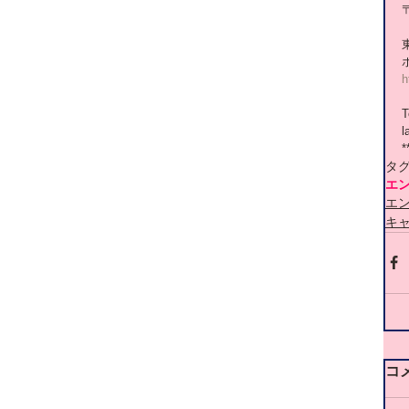
〒
h
T
l
*
タ
エ
エ
キ
コ