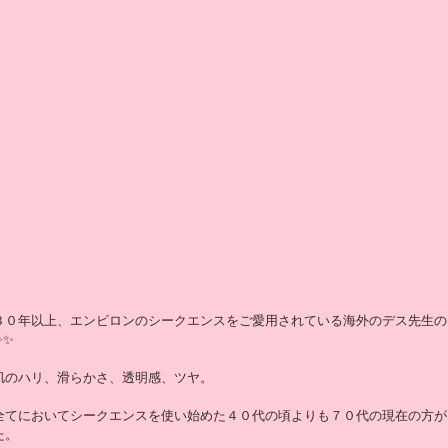
３０年以上、エンビロンのシークエンスをご愛用されている海外のデス先生の
✨✨
肌のハリ、滑らかさ、透明感、ツヤ。
全てにおいてシークエンスを使い始めた４０代の頃よりも７０代の現在の方が
た。