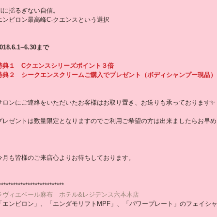
肌に揺るぎない自信。
エンビロン最高峰C-クエンスという選択
018.6.1~6.30まで
特典１　Cクエンスシリーズポイント３倍
特典２　シークエンスクリームご購入でプレゼント（ボディシャンプー現品）
サロンにご連絡をいただいたお客様はお取り置き、お送りも承っております✨
プレゼントは数量限定となりますのでご利用ご希望の方は出来ましたらお早め
今月も皆様のご来店心よりお待ちしております。
***************************
ラヴィエベール麻布　ホテル&レジデンス六本木店
「エンビロン」、「エンダモリフトMPF」、「パワープレート」のフェイシ