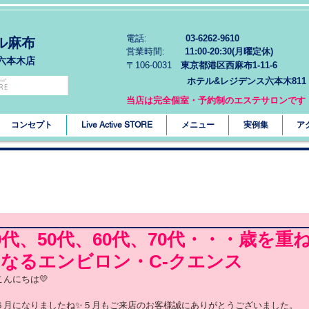
電話:
03-6262-9610
ル麻布
営業時間:
11:00-20:30(月曜定休)
六本木店
〒106-0031
東京都港区西麻布1-11-6
ホテル&レジデンス六本木811
当店は完全個室・予約制のエステサロンです
コンセプト
Live Active STORE
メニュー
実例集
ア
0代、50代、60代、70代・・・歳を
なるエンビロン・C-クエンス
こんにちは💛
６月になりましたね✨５月もご来店のお客様誠にありがとうございました。