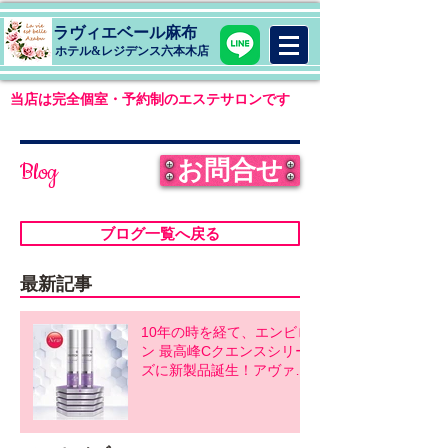
ラヴィエベール麻布
​ホテル&レジデンス六本木店
当店は完全個室・予約制のエステサロンです
お問合せ
Blog
ブログ一覧へ戻る
最新記事
10年の時を経て、エンビロ
ン 最高峰Cクエンスシリー
ズに新製品誕生！アヴァン
スシリーズ同時発売