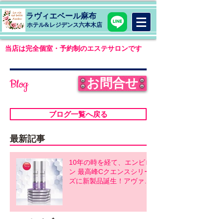
ラヴィエベール麻布
​ホテル&レジデンス六本木店
当店は完全個室・予約制のエステサロンです
お問合せ
Blog
ブログ一覧へ戻る
最新記事
10年の時を経て、エンビロ
ン 最高峰Cクエンスシリー
ズに新製品誕生！アヴァン
スシリーズ同時発売