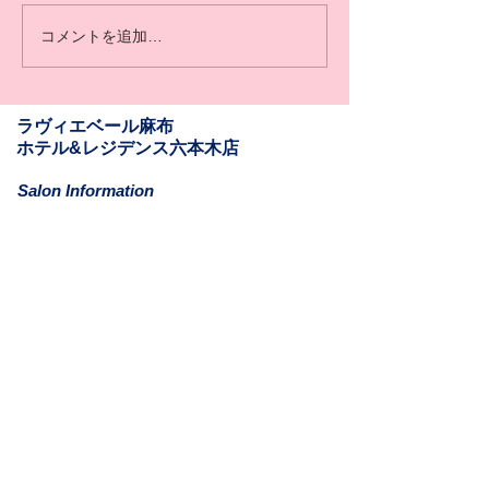
コメントを追加…
​​ラヴィエベール麻布
​ホテル&レジデンス六本木店
Salon Information
​〒106-0031
東京都港区西麻布1-11-6
ホテル&レジデンス六本木811
Mail: la.vie.est.belle.azabu@gmail.com
Tel:
03-6262-9610
(最終来店18:30)
営業時間: 11:00-20:30
定休日: 月曜日​(月曜日が祝祭日の日も含む)