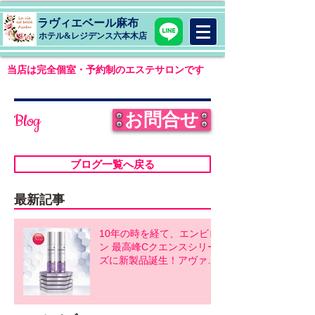
ラヴィエベール麻布
​ホテル&レジデンス六本木店
当店は完全個室・予約制のエステサロンです
お問合せ
Blog
ブログ一覧へ戻る
最新記事
10年の時を経て、エンビロ
ン 最高峰Cクエンスシリー
ズに新製品誕生！アヴァン
スシリーズ同時発売