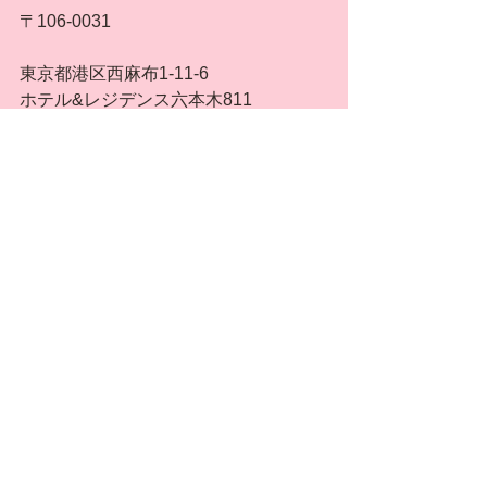
〒106-0031
東京都港区西麻布1-11-6
ホテル&レジデンス六本木811
https://www.la-vie-est-belle-azabu.com/
Tel 03-6262-9610
la.vie.est.belle.azabu@gmail.com
**************************** 
タグ：
キャンペーン
サプリメント
サプリメント
キャンペーン