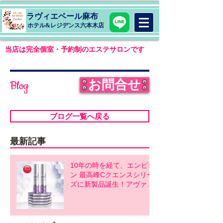
ラヴィエベール麻布
​ホテル&レジデンス六本木店
当店は完全個室・予約制のエステサロンです
お問合せ
Blog
ブログ一覧へ戻る
最新記事
10年の時を経て、エンビロ
ン 最高峰Cクエンスシリー
ズに新製品誕生！アヴァン
スシリーズ同時発売