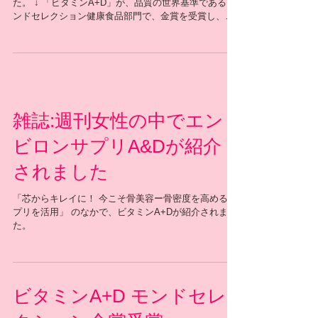
プロティア・ジャパン 公式FBより引用させて頂きまし
た。 ↓ 「ビタミンA+D」が、品質の世界基準であるモ
ンドセレクション健康食品部門で、金賞を受賞し、ベ
ルギーからメダルと賞状が届きました✨✨*写真は、サ
プリメントを欠かさず取り入れ、84才となる現在も毎
日アクティブに過ごしている
雑誌:週刊女性の中でエン
ビロンサプリA&Dが紹介
されました
「芯からキレイに！ 今こそ骨美容ー骨密度を高めるサ
プリを活用」 のなかで、ビタミンA+Dが紹介されまし
た。