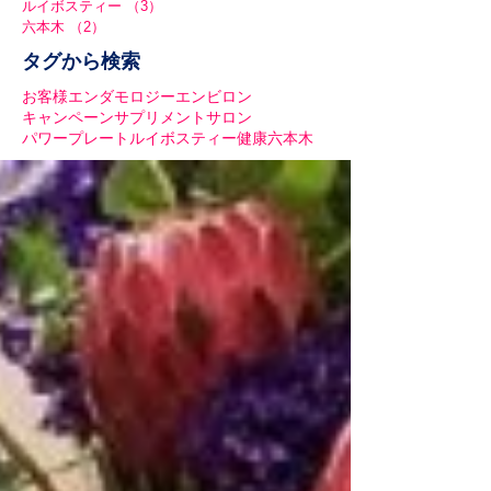
ルイボスティー
（3）
3件の記事
六本木
（2）
2件の記事
タグから検索
お客様
エンダモロジー
エンビロン
キャンペーン
サプリメント
サロン
パワープレート
ルイボスティー
健康
六本木