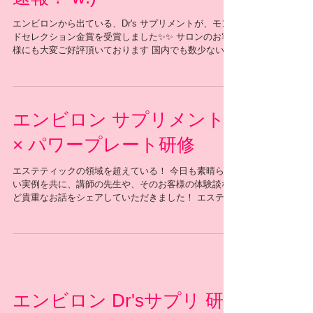
速報！ w:)
エンビロンから出ている、Dr's サプリメントが、モン
ドセレクション金賞を受賞しました✨✨ サロンのお客
様にも大変ご好評頂いております 国内でも数少ないモ
ンドセレクション受賞にあたり品質が認められた証で
すね 急遽、サプリメントモンドセレクション受賞キャ
ンペーンを開催いたし
エンビロン サプリメント
× パワープレート研修
エステティックの領域を超えている！ 今日も素晴らし
い実例を共に、講師の先生や、そのお客様の体験談な
ど貴重なお話をシェアしていただきました！ エステテ
ィシャンとして、スキンケアは出来るけど、お通い頂
いているお客様が不健康で病気になりやすい状態でし
たら、 真に提案したい結果が得られま