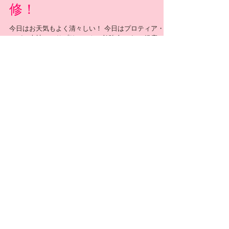
エンビロン Dr'sサプリ 研
修！
今日はお天気もよく清々しい！ 今日はプロティア・ジ
ャパン本社にてサプリメントの勉強会です！ 銀座から
日本橋までゆっくり歩きながら来ましたが、途中でク
リスマスツリー✨✨✨ 毎年綺麗です🎅 30分も前に着い
てしまった さてさて、