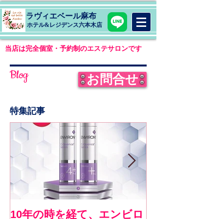
ラヴィエベール麻布
​ホテル&レジデンス六本木店
当店は完全個室・予約制のエステサロンです
Blog
お問合せ
特集記事
10年の時を経て、エンビロ
《お客様コメ