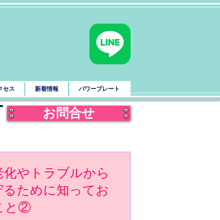
クセス
新着情報
パワープレート
お問合せ
老化やトラブルから
守るために知ってお
こと②