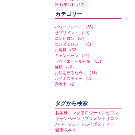
2017年4月
（12）
12件の記事
カテゴリー
パワープレート
（38）
38件の記事
サプリメント
（20）
20件の記事
エンビロン
（64）
64件の記事
エンダモロジー
（6）
6件の記事
お客様
（32）
32件の記事
キャンペーン
（24）
24件の記事
ラヴィエベール麻布
（53）
53件の記事
健康
（16）
16件の記事
お肌を守るために
（11）
11件の記事
ルイボスティー
（3）
3件の記事
六本木
（2）
2件の記事
タグから検索
お客様
エンダモロジー
エンビロン
キャンペーン
サプリメント
サロン
パワープレート
ルイボスティー
健康
六本木