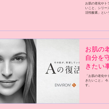
お肌の老化やト
いこと、シリー
活性酸素」とい
外線によるお肌
お肌の
自分を
きたい
「お肌の老化や
きたいこと」 
す。