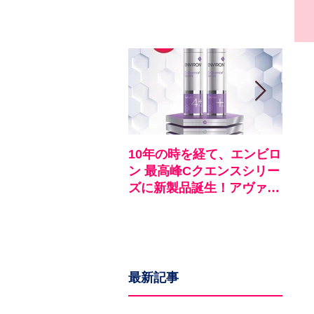
10年の時を経て、エンビロ
《お
ン 最高峰Cクエンスシリー
ロン
ズに新製品誕生！アヴァン
ア
スシリーズ同時発売
最新記事