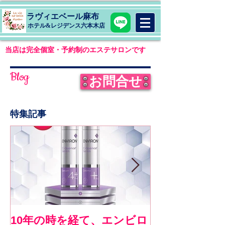
ラヴィエベール麻布
​ホテル&レジデンス六本木店
当店は完全個室・予約制のエステサロンです
Blog
お問合せ
特集記事
10年の時を経て、エンビロ
《お客様コメ