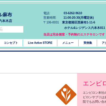
電話:
03-6262-9610
ル麻布
営業時間:
11:00-20:30(月曜定休)
六本木店
〒106-0031
東京都港区西麻布1-11-6
ホテル&レジデンス六本木811
当店は完全個室・予約制のエステサロンです
コンセプト
Live Active STORE
メニュー
実例集
ア
エンビ
エンビロン本社
ビロンサプリは
院でもお問い合