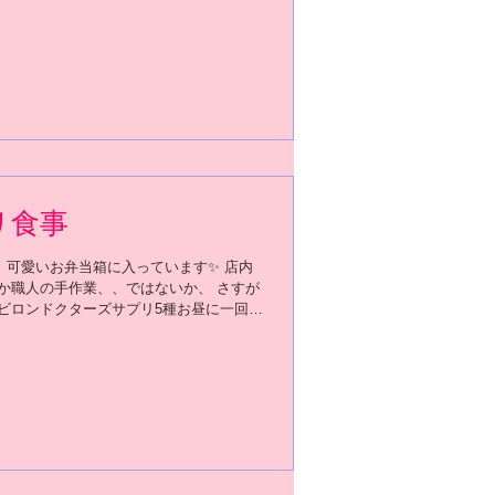
ンAサプリをご自身が飲み始めて以来、視
なったそうです。
リ食事
。可愛いお弁当箱に入っています✨ 店内
さか職人の手作業、、ではないか、 さすが
ンビロンドクターズサプリ5種お昼に一回、
回飲んでいるのですが、 髪の毛に特に注
に増えた！