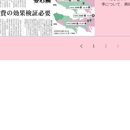
率について、興
はご覧になりまし
1
2
客様コメント》エンビ
ニキビ肌もエンビロン。1
で１ヶ月集中ニキビケ
ヶ月で肌は変わる⁉️