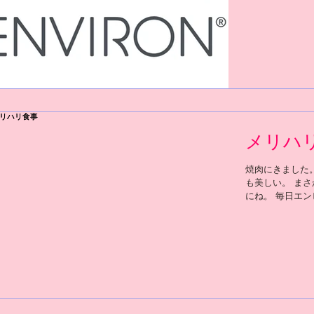
話だと、ビタミ
力がとても良く
メリハ
焼肉にきました
も美しい。 ま
にね。 毎日エ
夜食事の後に一
目すると、確実