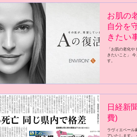
お肌の
自分を
きたい
「お肌の老化や
きたいこと」 
す。
日経新
費)
ラヴィエベール
アいたします。 今朝の日経新聞に日本の医療費と、死亡